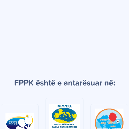
FPPK
është e a
ntarësuar në: