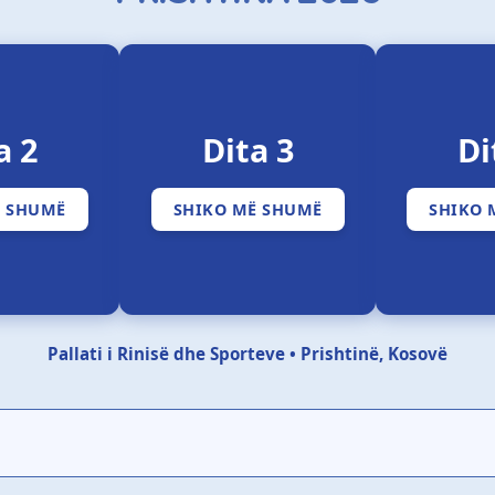
a 2
Dita 3
Di
Ë SHUMË
SHIKO MË SHUMË
SHIKO 
Pallati i Rinisë dhe Sporteve • Prishtinë, Kosovë