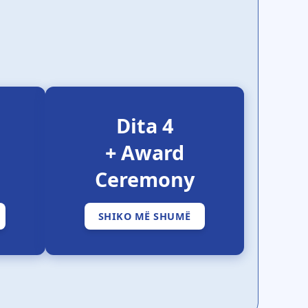
Dita 4
+ Award
Ceremony
SHIKO MË SHUMË