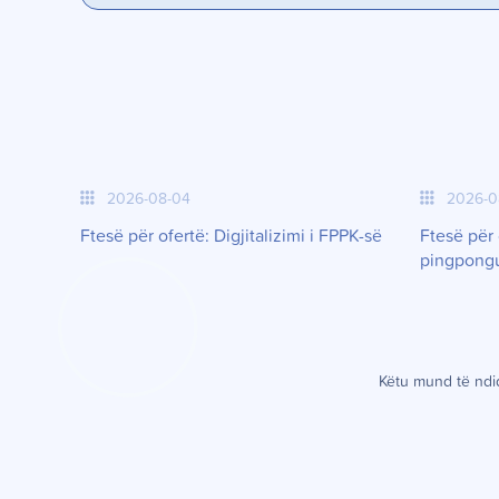
2026-08-04
2026-0
Ftesë për ofertë: Digjitalizimi i FPPK-së
Ftesë për 
pingpong
K
ë
tu mund t
ë
ndiq