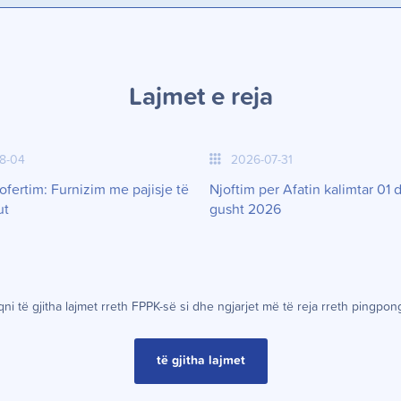
Lajmet e reja
8-04
2026-07-31
ofertim: Furnizim me pajisje të
Njoftim per Afatin kalimtar 01 
ut
gusht 2026
ni t
ë
gjitha lajmet rreth FPPK-s
ë
si dhe ngjarjet m
ë
t
ë
reja rreth pingpon
të gjitha lajmet