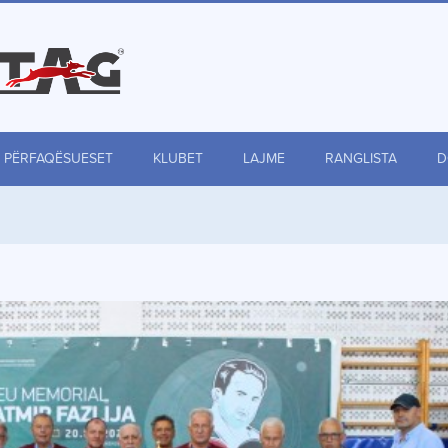
PËRFAQËSUESET
KLUBET
LAJME
RANGLISTA
D