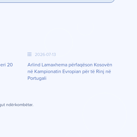
2026-07-13
deri 20
Arlind Lamaxhema përfaqëson Kosovën
në Kampionatin Evropian për të Rinj në
Portugali
gut nd
ë
rkombëtar.