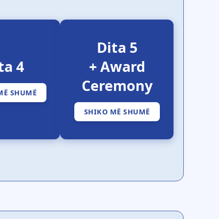
Dita 5
ta 4
+ Award
Ceremony
MË SHUMË
SHIKO MË SHUMË