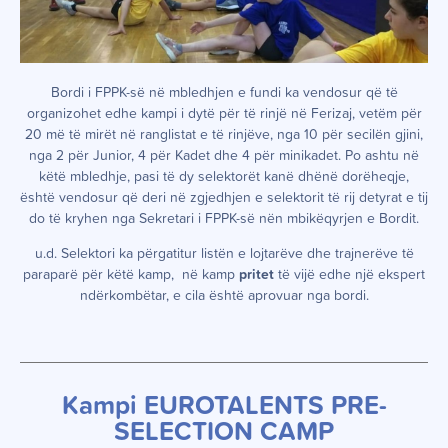
Bordi i FPPK-së në mbledhjen e fundi ka vendosur që të
organizohet edhe kampi i dytë për të rinjë në Ferizaj, vetëm për
20 më të mirët në ranglistat e të rinjëve, nga 10 për secilën gjini,
nga 2 për Junior, 4 për Kadet dhe 4 për minikadet. Po ashtu në
këtë mbledhje, pasi të dy selektorët kanë dhënë dorëheqje,
është vendosur që deri në zgjedhjen e selektorit të rij detyrat e tij
do të kryhen nga Sekretari i FPPK-së nën mbikëqyrjen e Bordit.
u.d. Selektori ka përgatitur listën e lojtarëve dhe trajnerëve të
paraparë për këtë kamp, në kamp
pritet
të vijë edhe një ekspert
ndërkombëtar, e cila është aprovuar nga bordi.
Kampi EUROTALENTS PRE-
SELECTION CAMP