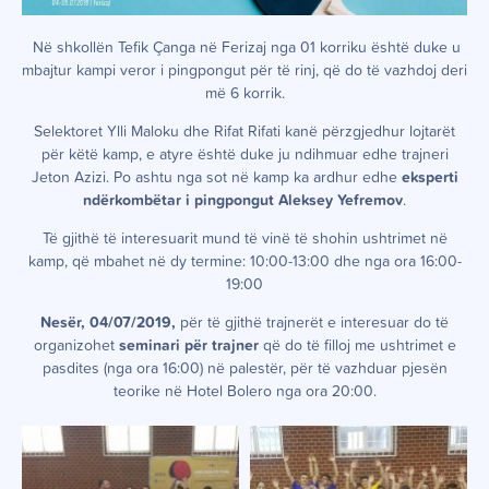
Në shkollën Tefik Çanga në Ferizaj nga 01 korriku është duke u
mbajtur kampi veror i pingpongut për të rinj, që do të vazhdoj deri
më 6 korrik.
Selektoret Ylli Maloku dhe Rifat Rifati kanë përzgjedhur lojtarët
për këtë kamp, e atyre është duke ju ndihmuar edhe trajneri
Jeton Azizi. Po ashtu nga sot në kamp ka ardhur edhe
eksperti
ndërkombëtar i pingpongut Aleksey Yefremov
.
Të gjithë të interesuarit mund të vinë të shohin ushtrimet në
kamp, që mbahet në dy termine: 10:00-13:00 dhe nga ora 16:00-
19:00
Nesër, 04/07/2019,
për të gjithë trajnerët e interesuar do të
organizohet
seminari për trajner
që do të filloj me ushtrimet e
pasdites (nga ora 16:00) në palestër, për të vazhduar pjesën
teorike në Hotel Bolero nga ora 20:00.