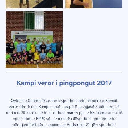
Kampi veror i pingpongut 2017
Qyteza e Suharekës edhe sivjet do të jetë nikoqire e Kampit
Veror për të rinj.
Kampi
është paraparë të zgjasë 5 ditë, prej 24
deri më 29 korrik, në të cilin do të marrin pjesë 55 lojtare te rinj të
nga klubet e FPPK-së, në mes të cilëve do të jenë edhe të
përzgjedhurit për kampionatin Ballkanik u21 që sivjet do të