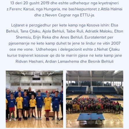
13 deri 20 gusht 2019 dhe eshte udhehequr nga kryetrajneri
z.Ferenc Karsai, nga Hungaria, me bashkepuntoret z.Attila Halmai
dhe z.Neven Cegnar nga ETTU-ja.
Lojtaret e perzgjedhur per kete kamp nga Kosova ishin: Elsa
Behluli, Tana Çitaku, Ajola Behluli, Taibe Ruli, Adriatik Maloku, Elton
Shemsiu, Erijn Reka dhe Anes Behluli. Eurotalentet per
pjesemarrje ne kete kamp duhet te jene te lindur ne vitin 2007
ose me vone. Udheheqes i delegacionit eshte z.Nehat Çitaku
kurse trajneret kosovar qe do te marrin pjese ne kete kamp jane
Ridvan Hashani, Ardian Lamaxhema dhe Besnik Behluli