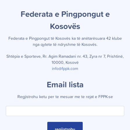
Federata e Pingpongut e
Kosov
ë
s
Federata e Pingpongut të Kosov
ë
s ka t
ë
an
ë
tar
ë
suara 42 klube
nga qytete t
ë
ndryshme t
ë
Kosov
ë
s.
Shtëpia e Sporteve, Rr. Agim Ramadani nr. 43, Zyra nr 7, Prishtinë,
10000, Kosovë
info@fppk.com
Email lista
Regjistrohu ketu per te mesuar me te rejat e FPPK-se
regjistrohu