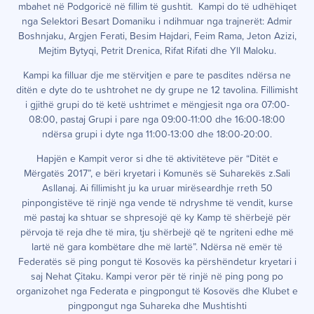
mbahet në Podgoricë në fillim të gushtit.
Kampi
do të udhëhiqet
nga Selektori Besart Domaniku i ndihmuar nga trajnerët: Admir
Boshnjaku, Argjen Ferati, Besim Hajdari, Feim Rama, Jeton Azizi,
Mejtim Bytyqi, Petrit Drenica, Rifat Rifati dhe Yll Maloku.
Kampi
ka filluar dje me stërvitjen e pare te pasdites ndërsa ne
ditën e dyte do te ushtrohet ne dy grupe ne 12 tavolina. Fillimisht
i gjithë grupi do të ketë ushtrimet e mëngjesit nga ora 07:00-
08:00, pastaj Grupi i pare nga 09:00-11:00 dhe 16:00-18:00
ndërsa grupi i dyte nga 11:00-13:00 dhe 18:00-20:00.
Hapjën e Kampit veror si dhe të aktivitëteve për “Ditët e
Mërgatës
2017
”, e bëri kryetari i Komunës së Suharekës z.Sali
Asllanaj. Ai fillimisht ju ka uruar mirëseardhje rreth 50
pinpongistëve të rinjë nga vende të ndryshme të vendit, kurse
më pastaj ka shtuar se shpresojë që ky Kamp të shërbejë për
përvoja të reja dhe të mira, tju shërbejë që te ngriteni edhe më
lartë në gara kombëtare dhe më lartë”. Ndërsa në emër të
Federatës së ping pongut të Kosovës ka përshëndetur kryetari i
saj Nehat Çitaku.
Kampi
veror për të rinjë në ping pong po
organizohet nga Federata e pingpongut të Kosovës dhe Klubet e
pingpongut nga Suhareka dhe Mushtishti