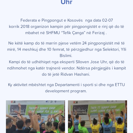
Uhr
Federata e Pingpongut e Kosovës
nga data 02-07
korrik
20
18
organizon kampin për pingpongistët e rinj që do të
mbahet në SHFMU “Tefik Çanga” në Ferizaj .
Ne këtë kamp do të marrin pjese vetëm 24 pingpongistët më të
mirë, 14 meshkuj dhe 10 femrat, të përzgjedhur nga Selektori, Ylli
Bislimi.
Kampi
do të udhëhiqet nga eksperti Slloven Jose Uhr, që do të
ndihmohet nga katër trajnerë vendor. Ndërsa përgjegjës i kampit
do të jetë Ridvan Hashani.
Ky aktivitet mbështet nga Departamenti i sporti si dhe nga ETTU
development program.