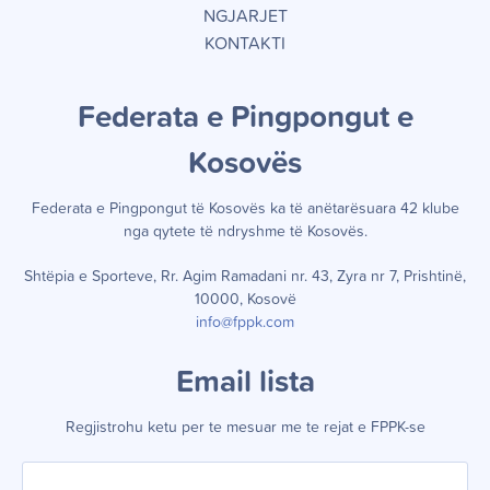
NGJARJET
KONTAKTI
Federata e Pingpongut e
Kosov
ë
s
Federata e Pingpongut të Kosov
ë
s ka t
ë
an
ë
tar
ë
suara 42 klube
nga qytete t
ë
ndryshme t
ë
Kosov
ë
s.
Shtëpia e Sporteve, Rr. Agim Ramadani nr. 43, Zyra nr 7, Prishtinë,
10000, Kosovë
info@fppk.com
Email lista
Regjistrohu ketu per te mesuar me te rejat e FPPK-se