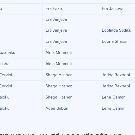
ku
Era Fazliu
Era Janjeva
Era Janjeva
Era Janjeva
Edolinda Sadiku
a
Era Janjeva
Edona Shabani
abaxhaku
Alma Mehmeti
erisha
Alma Mehmeti
Çerkini
Shega Hashani
Jerina Rexhepi
Çerkini
Shega Hashani
Jerina Rexhepi
Maloku
Shega Hashani
Lenë Osmani
Maloku
Adea Babuni
Lenë Osmani