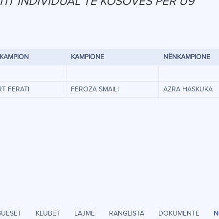
TIT INDIVIDUAL TË KOSOVËS PËR U9
KAMPION
KAMPIONE
NËNKAMPIONE
RT FERATI
FEROZA SMAILI
AZRA HASKUKA
SUESET
KLUBET
LAJME
RANGLISTA
DOKUMENTE
N