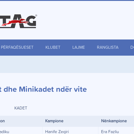
PËRFAQËSUESET
KLUBET
LAJME
RANGLISTA
D
t dhe Minikadet ndër vite
KADET
ion
Kampione
Nënkampione
adiku
Hanife Zeqiri
Era Fazliu