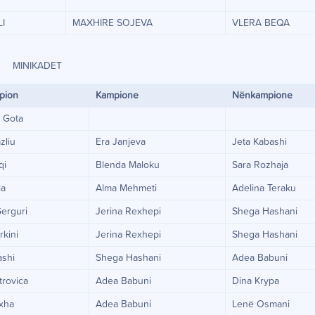
I
MAXHIRE SOJEVA
VLERA BEQA
MINIKADET
pion
Kampione
Nënkampione
 Gota
zliu
Era Janjeva
Jeta Kabashi
qi
Blenda Maloku
Sara Rozhaja
la
Alma Mehmeti
Adelina Teraku
erguri
Jerina Rexhepi
Shega Hashani
kini
Jerina Rexhepi
Shega Hashani
ashi
Shega Hashani
Adea Babuni
trovica
Adea Babuni
Dina Krypa
oxha
Adea Babuni
Lenë Osmani