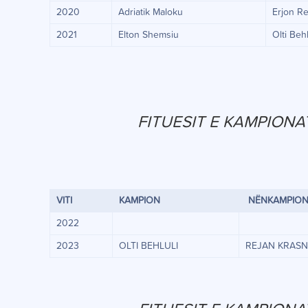
2020
Adriatik Maloku
Erjon R
2021
Elton Shemsiu
Olti Behl
FITUESIT E KAMPIONAT
VITI
KAMPION
NËNKAMPIO
2022
2023
OLTI BEHLULI
REJAN KRASN