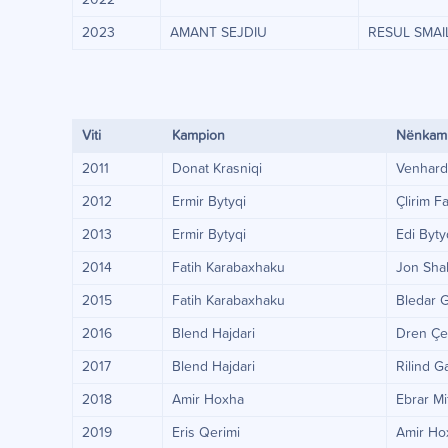
2022
2023
AMANT SEJDIU
RESUL SMAIL
Viti
Kampion
Nënkam
2011
Donat Krasniqi
Venhard
2012
Ermir Bytyqi
Çlirim Fa
2013
Ermir Bytyqi
Edi Byty
2014
Fatih Karabaxhaku
Jon Sha
2015
Fatih Karabaxhaku
Bledar G
2016
Blend Hajdari
Dren Çer
2017
Blend Hajdari
Rilind G
2018
Amir Hoxha
Ebrar Mi
2019
Eris Qerimi
Amir H