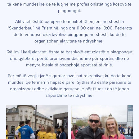
të kenë mundësinë që të luajnë me profesionistët nga Kosova të
pingpongut.
Aktiviteti është paraparë të mbahet të enjten, në sheshin
“Skenderbeu” në Prishtinë, nga ora 11:00 deri në 19:00. Federata
do të vendosë disa tavolina pingpongu në shesh, ku do të
organizohen aktivitete të ndryshme.
Qëllimi i këtij aktiviteti ështe të bashkojë entuziastët e pingpongut
dhe qytetarët për të promovuar dashurinë për sportin, dhe në
mënyrë ideale të angazhojë sportistë të rinjë.
Për më të vegjlit janë siguruar tavolinat rekreative, ku do të kenë
mundësi që të marrin hapat e parë. Gjithashtu është paraparë të
organizohet edhe aktivitete garuese, e për fituesit do të jepen
shpërblime të ndryshme.