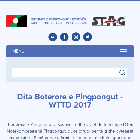
MENU
search
Dita Boterore e Pingpongut -
WTTD 2017
Federata e Pingpongut e Kosovës edhe sivjet do të festojë Ditën
Ndërkombëtare të Pingpongut, duke ofruar për të gjithë qytetarët
mundësinë që më persë afërmi të njoftohen me këtë sport, dhe