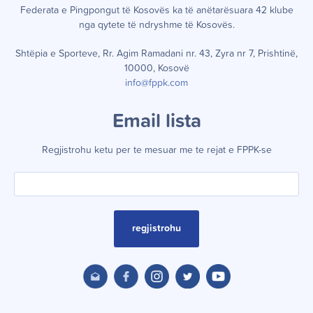
Federata e Pingpongut të Kosov
ë
s ka t
ë
an
ë
tar
ë
suara 42 klube
nga qytete t
ë
ndryshme t
ë
Kosov
ë
s.
Shtëpia e Sporteve, Rr. Agim Ramadani nr. 43, Zyra nr 7, Prishtinë,
10000, Kosovë
info@fppk.com
Email lista
Regjistrohu ketu per te mesuar me te rejat e FPPK-se
regjistrohu