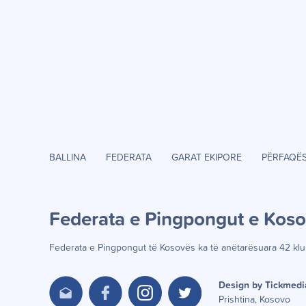
BALLINA
FEDERATA
GARAT EKIPORE
PËRFAQË
Federata e Pingpongut e Kos
Federata e Pingpongut të Kosov
ë
s ka t
ë
an
ë
tar
ë
suara 42 klu
Design by Tickmedi
Prishtina, Kosovo