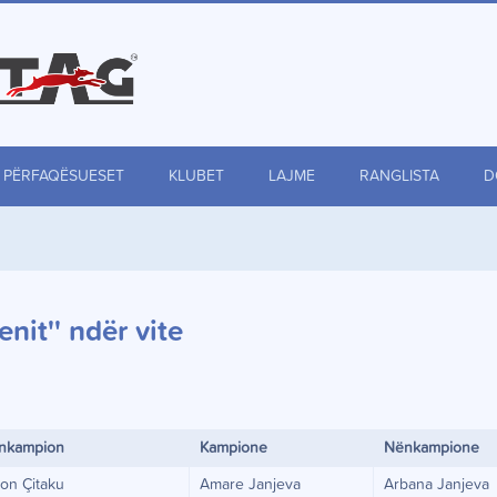
PËRFAQËSUESET
KLUBET
LAJME
RANGLISTA
D
enit'' ndër vite
nkampion
Kampione
Nënkampione
on Çitaku
Amare Janjeva
Arbana Janjeva