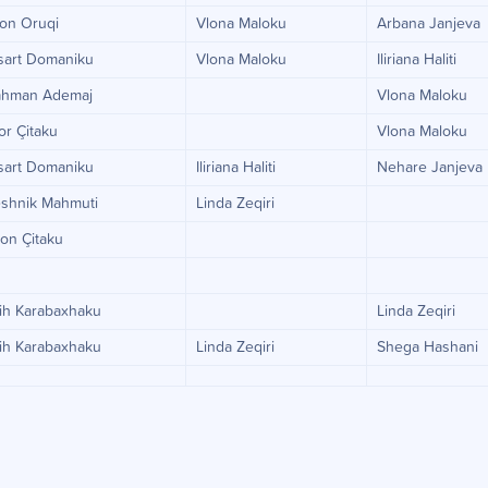
ton Oruqi
Vlona Maloku
Arbana Janjeva
sart Domaniku
Vlona Maloku
Iliriana Haliti
ahman Ademaj
Vlona Maloku
or Çitaku
Vlona Maloku
sart Domaniku
Iliriana Haliti
Nehare Janjeva
eshnik Mahmuti
Linda Zeqiri
on Çitaku
ih Karabaxhaku
Linda Zeqiri
ih Karabaxhaku
Linda Zeqiri
Shega Hashani