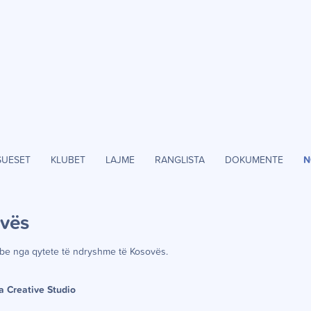
SUESET
KLUBET
LAJME
RANGLISTA
DOKUMENTE
N
ov
ë
s
be nga qytete t
ë
ndryshme t
ë
Kosov
ë
s.
a Creative Studio