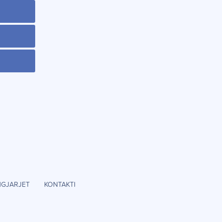
NGJARJET
KONTAKTI