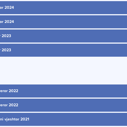
ror 2024
ror 2024
or 2023
or 2023
veror 2022
veror 2022
ni vjeshtor 2021