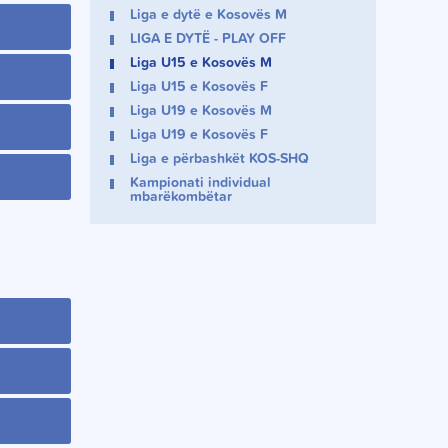
Liga e dytë e Kosovës M
LIGA E DYTË - PLAY OFF
Liga U15 e Kosovës M
Liga U15 e Kosovës F
Liga U19 e Kosovës M
Liga U19 e Kosovës F
Liga e përbashkët KOS-SHQ
Kampionati individual
mbarëkombëtar