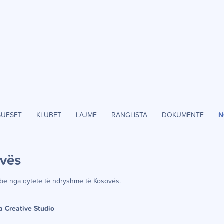
SUESET
KLUBET
LAJME
RANGLISTA
DOKUMENTE
N
ov
ë
s
be nga qytete t
ë
ndryshme t
ë
Kosov
ë
s.
a Creative Studio