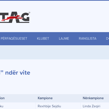
PËRFAQËSUESET
KLUBET
LAJME
RANGLISTA
D
' ndër vite
ion
Kampione
Nënkampione
aku
Rexhbije Sejdiu
Linda Zeqiri