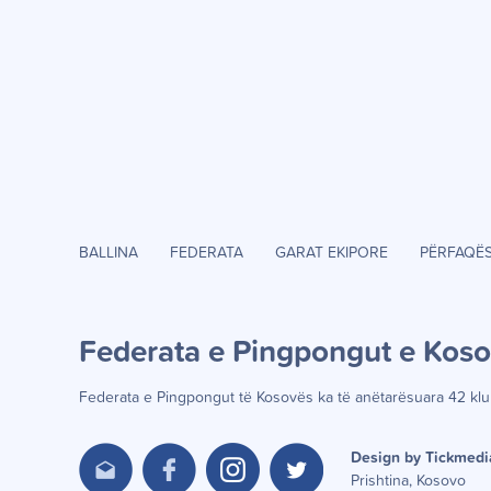
BALLINA
FEDERATA
GARAT EKIPORE
PËRFAQË
Federata e Pingpongut e Kos
Federata e Pingpongut të Kosov
ë
s ka t
ë
an
ë
tar
ë
suara 42 klu
Design by Tickmedi
Prishtina, Kosovo