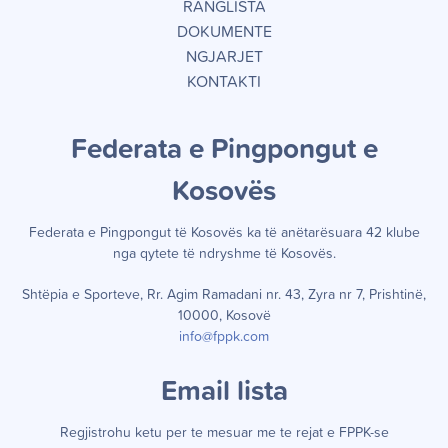
RANGLISTA
DOKUMENTE
NGJARJET
KONTAKTI
Federata e Pingpongut e
Kosov
ë
s
Federata e Pingpongut të Kosov
ë
s ka t
ë
an
ë
tar
ë
suara 42 klube
nga qytete t
ë
ndryshme t
ë
Kosov
ë
s.
Shtëpia e Sporteve, Rr. Agim Ramadani nr. 43, Zyra nr 7, Prishtinë,
10000, Kosovë
info@fppk.com
Email lista
Regjistrohu ketu per te mesuar me te rejat e FPPK-se