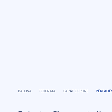
BALLINA
FEDERATA
GARAT EKIPORE
PËRFAQË