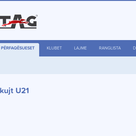
PËRFAQËSUESET
KLUBET
LAJME
RANGLISTA
D
kujt U21