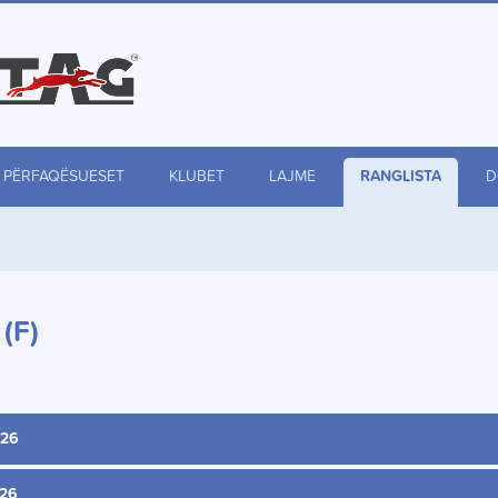
PËRFAQËSUESET
KLUBET
LAJME
RANGLISTA
D
(F)
026
026