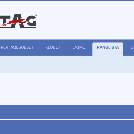
PËRFAQËSUESET
KLUBET
LAJME
RANGLISTA
D