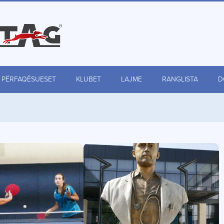
PËRFAQËSUESET
KLUBET
LAJME
RANGLISTA
D