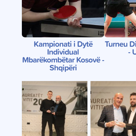
Kampionati i Dytë
Turneu Di
Individual
- 
Mbarëkombëtar Kosovë -
Shqipëri