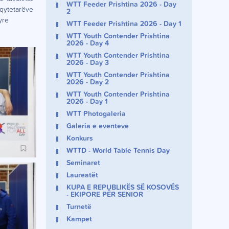
WTT Feeder Prishtina 2026 - Day
 qytetarëve
2
yre
WTT Feeder Prishtina 2026 - Day 1
WTT Youth Contender Prishtina
2026 - Day 4
WTT Youth Contender Prishtina
2026 - Day 3
WTT Youth Contender Prishtina
2026 - Day 2
WTT Youth Contender Prishtina
2026 - Day 1
WTT Photogaleria
Galeria e eventeve
Konkurs
WTTD - World Table Tennis Day
Seminaret
Laureatët
KUPA E REPUBLIKËS SË KOSOVËS
- EKIPORE PËR SENIOR
Turnetë
Kampet