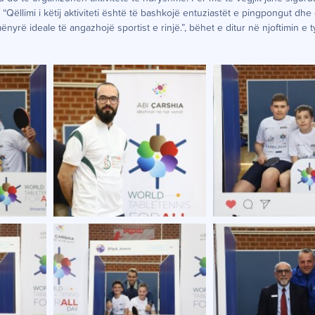
“Qëllimi i këtij aktiviteti është të bashkojë entuziastët e pingpongut dhe
yrë ideale të angazhojë sportist e rinjë.”, bëhet e ditur në njoftimin e t