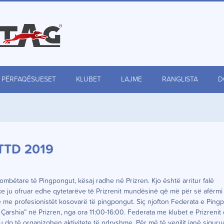
PËRFAQËSUESET
KLUBET
LAJME
RANGLISTA
D
WTTD 2019
mbëtare të Pingpongut, kësaj radhe në Prizren. Kjo është arritur falë
 ju ofruar edhe qytetarëve të Prizrenit mundësinë që më për së afërmi
 me profesionistët kosovarë të pingpongut. Siç njofton Federata e Ping
Çarshia” në Prizren, nga ora 11:00-16:00. Federata me klubet e Prizrenit 
 do të organizohen aktivitete të ndryshme. Për më të vegjlit janë sigurua