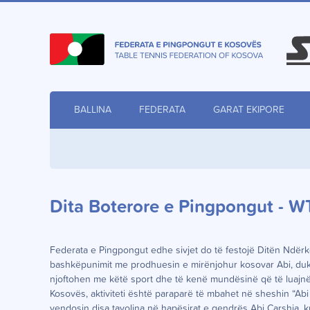
BALLINA
FEDERATA
GARAT EKIPORE
Dita Boterore e Pingpongut - 
Federata e Pingpongut edhe sivjet do të festojë Ditën Ndërko
bashkëpunimit me prodhuesin e mirënjohur kosovar Abi, duke
njoftohen me këtë sport dhe të kenë mundësinë që të luajnë
Kosovës, aktiviteti është paraparë të mbahet në sheshin “Abi 
vendosin disa tavolina në hapësirat e qendrës Abi Çarshia, ku