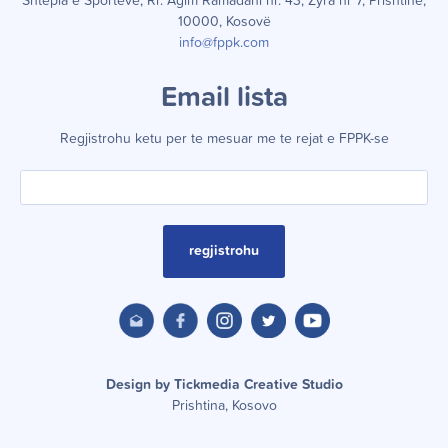
Shtëpia e Sporteve, Rr. Agim Ramadani nr. 43, Zyra nr 7, Prishtinë,
10000, Kosovë
info@fppk.com
Email lista
Regjistrohu ketu per te mesuar me te rejat e FPPK-se
regjistrohu
Design by Tickmedia Creative Studio
Prishtina, Kosovo