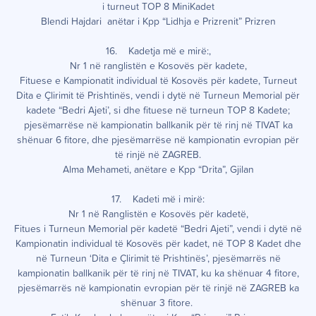
i turneut TOP 8 MiniKadet
Blendi Hajdari anëtar i Kpp “Lidhja e Prizrenit” Prizren
16. Kadetja më e mirë:,
Nr 1 në ranglistën e Kosovës për kadete,
Fituese e Kampionatit individual të Kosovës për kadete, Turneut
Dita e Çlirimit të Prishtinës, vendi i dytë në Turneun Memorial për
kadete “Bedri Ajeti’, si dhe fituese në turneun TOP 8 Kadete;
pjesëmarrëse në kampionatin ballkanik për të rinj në TIVAT ka
shënuar 6 fitore, dhe pjesëmarrëse në kampionatin evropian për
të rinjë në ZAGREB.
Alma Mehameti, anëtare e Kpp “Drita”, Gjilan
17. Kadeti më i mirë:
Nr 1 në Ranglistën e Kosovës për kadetë,
Fitues i Turneun Memorial për kadetë “Bedri Ajeti”, vendi i dytë në
Kampionatin individual të Kosovës për kadet, në TOP 8 Kadet dhe
në Turneun ‘Dita e Çlirimit të Prishtinës’, pjesëmarrës në
kampionatin ballkanik për të rinj në TIVAT, ku ka shënuar 4 fitore,
pjesëmarrës në kampionatin evropian për të rinjë në ZAGREB ka
shënuar 3 fitore.