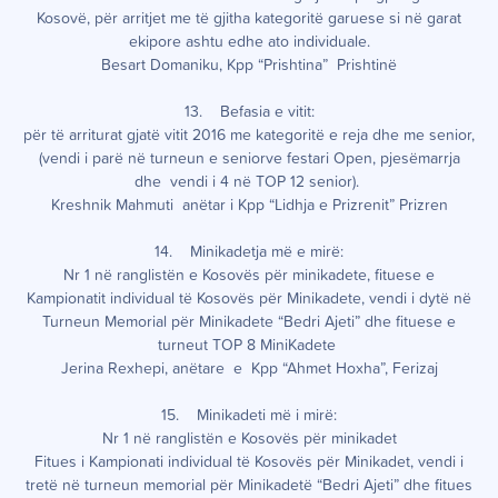
Kosovë, për arritjet me të gjitha kategoritë garuese si në garat
ekipore ashtu edhe ato individuale.
Besart Domaniku, Kpp “Prishtina” Prishtinë
13. Befasia e vitit:
për të arriturat gjatë vitit 2016 me kategoritë e reja dhe me senior,
(vendi i parë në turneun e seniorve festari Open, pjesëmarrja
dhe vendi i 4 në TOP 12 senior).
Kreshnik Mahmuti anëtar i Kpp “Lidhja e Prizrenit” Prizren
14. Minikadetja më e mirë:
Nr 1 në ranglistën e Kosovës për minikadete, fituese e
Kampionatit individual të Kosovës për Minikadete, vendi i dytë në
Turneun Memorial për Minikadete “Bedri Ajeti” dhe fituese e
turneut TOP 8 MiniKadete
Jerina Rexhepi, anëtare e Kpp “Ahmet Hoxha”, Ferizaj
15. Minikadeti më i mirë:
Nr 1 në ranglistën e Kosovës për minikadet
Fitues i Kampionati individual të Kosovës për Minikadet, vendi i
tretë në turneun memorial për Minikadetë “Bedri Ajeti” dhe fitues