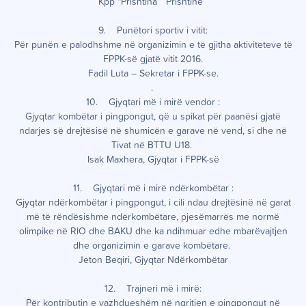
Kpp “Prishtina” Prishtinë
9. Punëtori sportiv i vitit:
Për punën e palodhshme në organizimin e të gjitha aktiviteteve të
FPPK-së gjatë vitit 2016.
Fadil Luta – Sekretar i FPPK-se.
.
10. Gjyqtari më i mirë vendor :
Gjyqtar kombëtar i pingpongut, që u spikat për paanësi gjatë
ndarjes së drejtësisë në shumicën e garave në vend, si dhe në
Tivat në BTTU U18.
Isak Maxhera, Gjyqtar i FPPK-së
11. Gjyqtari më i mirë ndërkombëtar :
Gjyqtar ndërkombëtar i pingpongut, i cili ndau drejtësinë në garat
më të rëndësishme ndërkombëtare, pjesëmarrës me normë
olimpike në RIO dhe BAKU dhe ka ndihmuar edhe mbarëvajtjen
dhe organizimin e garave kombëtare.
Jeton Beqiri, Gjyqtar Ndërkombëtar
12. Trajneri më i mirë:
Për kontributin e vazhdueshëm në ngritjen e pingpongut në