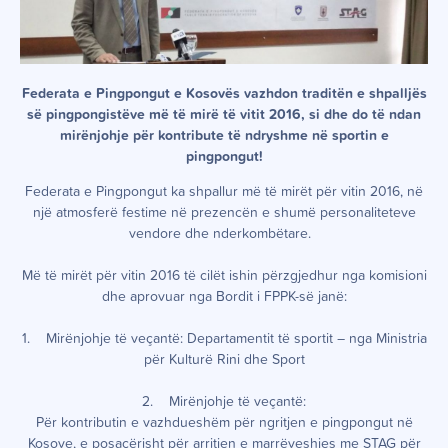
Federata e Pingpongut e Kosovës vazhdon traditën e shpalljës
së pingpongistëve më të mirë të vitit 2016, si dhe do të ndan
mirënjohje për kontribute të ndryshme në sportin e
pingpongut!
Federata e Pingpongut ka shpallur më të mirët për vitin 2016, në
një atmosferë festime në prezencën e shumë personaliteteve
vendore dhe nderkombëtare.
Më të mirët për vitin 2016 të cilët ishin përzgjedhur nga komisioni
dhe aprovuar nga Bordit i FPPK-së janë:
1. Mirënjohje të veçantë:
Departamentit të sportit – nga Ministria
për Kulturë Rini dhe Sport
2. Mirënjohje të veçantë:
Për kontributin e vazhdueshëm për ngritjen e pingpongut në
Kosove, e posaçërisht për arritjen e marrëveshjes me STAG për