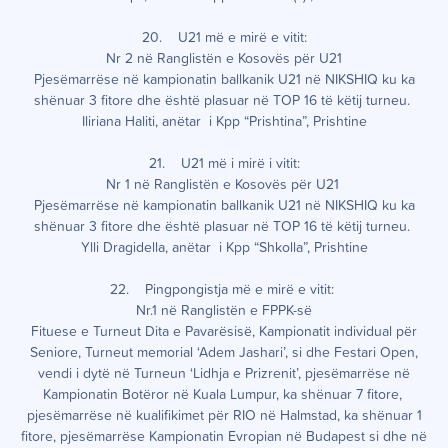
20. U21 më e mirë e vitit:
Nr 2 në Ranglistën e Kosovës për U21
Pjesëmarrëse në kampionatin ballkanik U21 në NIKSHIQ ku ka
shënuar 3 fitore dhe është plasuar në TOP 16 të këtij turneu.
Iliriana Haliti, anëtar i Kpp “Prishtina”, Prishtine
21. U21 më i mirë i vitit:
Nr 1 në Ranglistën e Kosovës për U21
Pjesëmarrëse në kampionatin ballkanik U21 në NIKSHIQ ku ka
shënuar 3 fitore dhe është plasuar në TOP 16 të këtij turneu.
Ylli Dragidella, anëtar i Kpp “Shkolla”, Prishtine
22. Pingpongistja më e mirë e vitit:
Nr.1 në Ranglistën e FPPK-së
Fituese e Turneut Dita e Pavarësisë, Kampionatit individual për
Seniore, Turneut memorial ‘Adem Jashari’, si dhe Festari Open,
vendi i dytë në Turneun ‘Lidhja e Prizrenit’, pjesëmarrëse në
Kampionatin Botëror në Kuala Lumpur, ka shënuar 7 fitore,
pjesëmarrëse në kualifikimet për RIO në Halmstad, ka shënuar 1
fitore, pjesëmarrëse Kampionatin Evropian në Budapest si dhe në