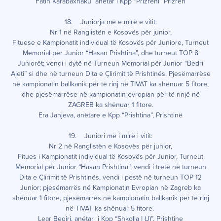
Fatih Karabaxhaku anëtar i Kpp “Prizreni” Prizren
18. Juniorja më e mirë e vitit:
Nr 1 në Ranglistën e Kosovës për junior,
Fituese e Kampionatit individual të Kosovës për Juniore, Turneut
Memorial për Junior “Hasan Prishtina”, dhe turneut TOP 8
Juniorët; vendi i dytë në Turneun Memorial për Junior “Bedri
Ajeti” si dhe në turneun Dita e Çlirimit të Prishtinës. Pjesëmarrëse
në kampionatin ballkanik për të rinj në TIVAT ka shënuar 5 fitore,
dhe pjesëmarrëse në kampionatin evropian për të rinjë në
ZAGREB ka shënuar 1 fitore.
Era Janjeva, anëtare e Kpp “Prishtina”, Prishtinë
19. Juniori më i mirë i vitit:
Nr 2 në Ranglistën e Kosovës për junior,
Fitues i Kampionatit individual të Kosovës për Junior, Turneut
Memorial për Junior “Hasan Prishtina”, vendi i tretë në turneun
Dita e Çlirimit të Prishtinës, vendi i pestë në turneun TOP 12
Junior; pjesëmarrës në Kampionatin Evropian në Zagreb ka
shënuar 1 fitore, pjesëmarrës në kampionatin ballkanik për të rinj
në TIVAT ka shënuar 5 fitore.
Lear Beqiri, anëtar i Kpp “Shkolla I (J)”, Prishtine