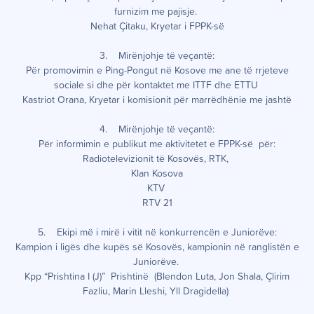
furnizim me pajisje.
Nehat Çitaku, Kryetar i FPPK-së
3. Mirënjohje të veçantë:
Për promovimin e Ping-Pongut në Kosove me ane të rrjeteve
sociale si dhe për kontaktet me ITTF dhe ETTU
Kastriot Orana, Kryetar i komisionit për marrëdhënie me jashtë
4. Mirënjohje të veçantë:
Për informimin e publikut me aktivitetet e FPPK-së për:
Radiotelevizionit të Kosovës, RTK,
Klan Kosova
KTV
RTV 21
5. Ekipi më i mirë i vitit në konkurrencën e Juniorëve:
Kampion i ligës dhe kupës së Kosovës, kampionin në ranglistën e
Juniorëve.
Kpp “Prishtina I (J)” Prishtinë (Blendon Luta, Jon Shala, Çlirim
Fazliu, Marin Lleshi, Yll Dragidella)