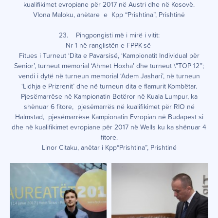
kualifikimet evropiane për 2017 në Austri dhe në Kosovë.
Vlona Maloku, anëtare e Kpp “Prishtina”, Prishtinë
23. Pingpongisti më i mirë i vitit:
Nr 1 në ranglistën e FPPK-së
Fitues i Turneut ‘Dita e Pavarsisë, ‘Kampionatit Individual për
Senior’, turneut memorial ‘Ahmet Hoxha’ dhe turneut \"TOP 12’’;
vendi i dytë në turneun memorial ‘Adem Jashari’, në turneun
‘Lidhja e Prizrenit’ dhe në turneun dita e flamurit Kombëtar.
Pjesëmarrëse në Kampionatin Botëror në Kuala Lumpur, ka
shënuar 6 fitore, pjesëmarrës në kualifikimet për RIO në
Halmstad, pjesëmarrëse Kampionatin Evropian në Budapest si
dhe në kualifikimet evropiane për 2017 në Wells ku ka shënuar 4
fitore.
Linor Citaku, anëtar i Kpp“Prishtina”, Prishtinë