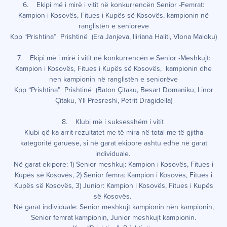
6. Ekipi më i mirë i vitit në konkurrencën Senior -Femrat:
Kampion i Kosovës, Fitues i Kupës së Kosovës, kampionin në
ranglistën e senioreve
Kpp “Prishtina” Prishtinë (Era Janjeva, Iliriana Haliti, Vlona Maloku)
7. Ekipi më i mirë i vitit në konkurrencën e Senior -Meshkujt:
Kampion i Kosovës, Fitues i Kupës së Kosovës, kampionin dhe
nen kampionin në ranglistën e seniorëve
Kpp “Prishtina” Prishtinë (Baton Çitaku, Besart Domaniku, Linor
Çitaku, Yll Presreshi, Petrit Dragidella)
8. Klubi më i suksesshëm i vitit
Klubi që ka arrit rezultatet me të mira në total me të gjitha
kategoritë garuese, si në garat ekipore ashtu edhe në garat
individuale.
Në garat ekipore: 1) Senior meshkuj: Kampion i Kosovës, Fitues i
Kupës së Kosovës, 2) Senior femra: Kampion i Kosovës, Fitues i
Kupës së Kosovës, 3) Junior: Kampion i Kosovës, Fitues i Kupës
së Kosovës.
Në garat individuale: Senior meshkujt kampionin nën kampionin,
Senior femrat kampionin, Junior meshkujt kampionin.