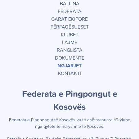
BALLINA
FEDERATA
GARAT EKIPORE
PËRFAQËSUESET
KLUBET
LAJME
RANGLISTA
DOKUMENTE
NGJARJET
KONTAKTI
Federata e Pingpongut e
Kosov
ë
s
Federata e Pingpongut të Kosov
ë
s ka t
ë
an
ë
tar
ë
suara 42 klube
nga qytete t
ë
ndryshme t
ë
Kosov
ë
s.