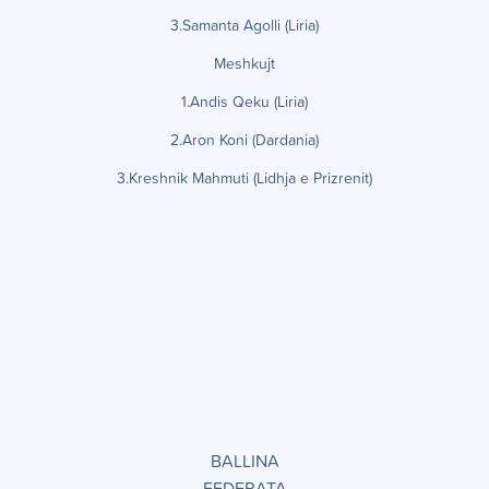
3.Samanta Agolli (Liria)
Meshkujt
1.Andis Qeku (Liria)
2.Aron Koni (Dardania)
3.Kreshnik Mahmuti (Lidhja e Prizrenit)
BALLINA
FEDERATA