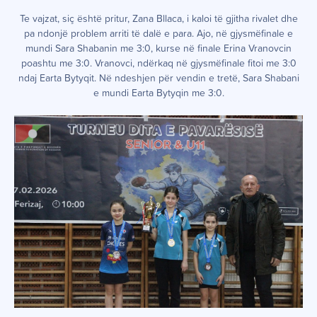
Te vajzat, siç është pritur, Zana Bllaca, i kaloi të gjitha rivalet dhe
pa ndonjë problem arriti të dalë e para. Ajo, në gjysmëfinale e
mundi Sara Shabanin me 3:0, kurse në finale Erina Vranovcin
poashtu me 3:0. Vranovci, ndërkaq në gjysmëfinale fitoi me 3:0
ndaj Earta Bytyqit. Në ndeshjen për vendin e tretë, Sara Shabani
e mundi Earta Bytyqin me 3:0.