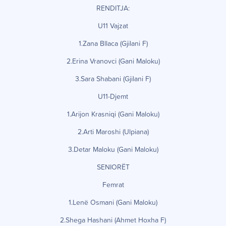
RENDITJA:
U11 Vajzat
1.Zana Bllaca (Gjilani F)
2.Erina Vranovci (Gani Maloku)
3.Sara Shabani (Gjilani F)
U11-Djemt
1.Arijon Krasniqi (Gani Maloku)
2.Arti Maroshi (Ulpiana)
3.Detar Maloku (Gani Maloku)
SENIORËT
Femrat
1
.Lenë Osmani (Gani Maloku)
2.Shega Hashani (Ahmet Hoxha F)