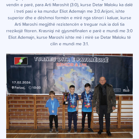
vendin e parë, para Arti Maroshit (3:0), kurse Detar Maloku ka dalë
i treti pasi e ka mundur Eliot Ademajn me 3:0.Arijoni, ishte
superior dhe e dëshmoi formën e mirë nga stinori i kaluar, kurse
Arti Maroshi megjithë rezistencën e treguar nuk ia doli tia
rrezikojë fitoren. Krasniqi në gjysmëfinalen e parë e mundi me 3:0
Eliot Ademajn, kurse Maroshi ishte më i mirë se Detar Maloku të
cilin e mundi me 3:1.