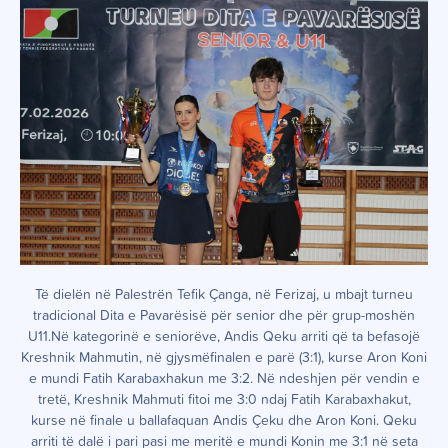
Të dielën në Palestrën Tefik Çanga, në Ferizaj, u mbajt turneu
tradicional Dita e Pavarësisë për senior dhe për grup-moshën
U11.Në kategorinë e seniorëve, Andis Qeku arriti që ta befasojë
Kreshnik Mahmutin, në gjysmëfinalen e parë (3:1), kurse Aron Koni
e mundi Fatih Karabaxhakun me 3:2. Në ndeshjen për vendin e
tretë, Kreshnik Mahmuti fitoi me 3:0 ndaj Fatih Karabaxhakut,
kurse në finale u ballafaquan Andis Çeku dhe Aron Koni. Qeku
arriti të dalë i pari pasi me meritë e mundi Konin me 3:1 në seta