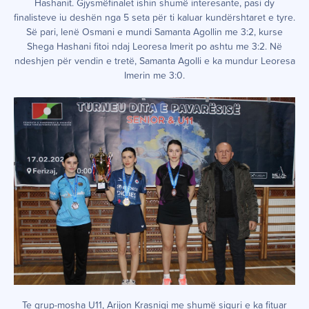
Hashanit. Gjysmëfinalet ishin shumë interesante, pasi dy
finalisteve iu deshën nga 5 seta për ti kaluar kundërshtaret e tyre.
Së pari, lenë Osmani e mundi Samanta Agollin me 3:2, kurse
Shega Hashani fitoi ndaj Leoresa Imerit po ashtu me 3:2. Në
ndeshjen për vendin e tretë, Samanta Agolli e ka mundur Leoresa
Imerin me 3:0.
Te grup-mosha U11, Arijon Krasniqi me shumë siguri e ka fituar