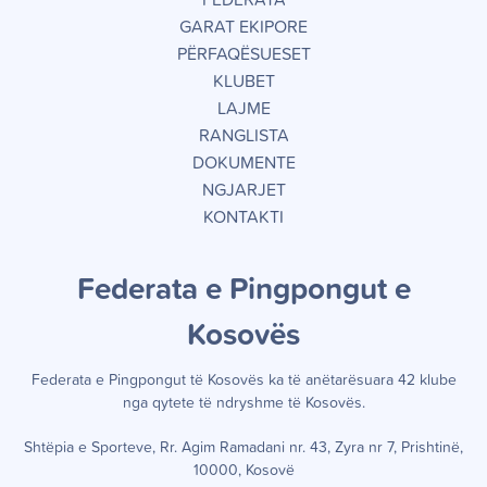
GARAT EKIPORE
PËRFAQËSUESET
KLUBET
LAJME
RANGLISTA
DOKUMENTE
NGJARJET
KONTAKTI
Federata e Pingpongut e
Kosov
ë
s
Federata e Pingpongut të Kosov
ë
s ka t
ë
an
ë
tar
ë
suara 42 klube
nga qytete t
ë
ndryshme t
ë
Kosov
ë
s.
Shtëpia e Sporteve, Rr. Agim Ramadani nr. 43, Zyra nr 7, Prishtinë,
10000, Kosovë