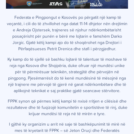
Federata e Pingpongut e Kosovës po përgatit një kamp të
veçantë, i cili do të zhvillohet nga datat 11-14 dhjetor nën drejtimin
e Andreja Ojstersek, trajneres së njohur ndërkombëtarisht
posaçërisht për punën e bërë me lojtarin e famshëm Darko
Jorgic. Gjatë këtij kampi ajo do të shoqërohet nga Drejtori i
Përfaqësueses Petrit Drenica dhe stafi i përzgjedhur.
Ky kamp do të sjellë së bashku lojtarë të talentuar të moshave të
reja nga Kosova dhe Shqipëria, duke ofruar një mundësi unike
për të përmirësuar teknikën, strategjitë dhe përvojën në
pingpong. Pjesëmarrësit do të kenë mundësinë të mësojnë nga
një trajnere me përvojë të gjerë në garat ndërkombëtare dhe të
aplikojnë teknikat e saj praktike gjatë seancave stërvitore.
FPPK synon që përmes këtij kampi të nxisë rritjen e cilësisë dhe
rezultateve dhe të fuqizojë komunitetin e sportistëve të rinj, duke
krijuar mundësi të reja në të mirën e tyre.
I gjithë ky organizim u arrit në saje të bashkëpunimit të mirë në
mes të kryetarit të FPPK – së Jeton Oruçi dhe Federatës