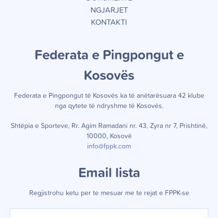
NGJARJET
KONTAKTI
Federata e Pingpongut e
Kosov
ë
s
Federata e Pingpongut të Kosov
ë
s ka t
ë
an
ë
tar
ë
suara 42 klube
nga qytete t
ë
ndryshme t
ë
Kosov
ë
s.
Shtëpia e Sporteve, Rr. Agim Ramadani nr. 43, Zyra nr 7, Prishtinë,
10000, Kosovë
info@fppk.com
Email lista
Regjistrohu ketu per te mesuar me te rejat e FPPK-se