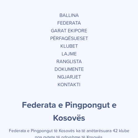
BALLINA
FEDERATA
GARAT EKIPORE
PËRFAQËSUESET
KLUBET
LAJME
RANGLISTA
DOKUMENTE
NGJARJET
KONTAKTI
Federata e Pingpongut e
Kosov
ë
s
Federata e Pingpongut të Kosov
ë
s ka t
ë
an
ë
tar
ë
suara 42 klube
nga qytete t
ë
ndryshme t
ë
Kosov
ë
s.