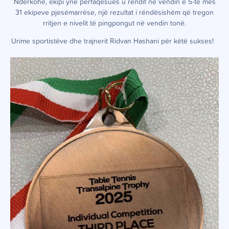
Ndërkohë, ekipi ynë përfaqësues u rendit në vendin e 5-të mes
31 ekipeve pjesëmarrëse, një rezultat i rëndësishëm që tregon
rritjen e nivelit të pingpongut në vendin tonë.
Urime sportistëve dhe trajnerit Ridvan Hashani për këtë sukses!