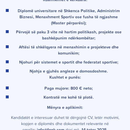
Kualifikimet e kërkuara:
Diplomë universitare në Shkenca Politike, Administrim
Biznesi, Menaxhment Sportiv ose fusha të ngjashme
(Master përparësi);
Përvojë së paku 3 vite në hartim politikash, projekte ose
bashkëpunim ndërkombëtar;
Aftësi të shkëlqyera në menaxhimin e projekteve dhe
komunikim;
Njohuri për sistemet e sportit dhe federatat sportive;
Njohja e gjuhës angleze e domosdoshme.
Kushtet e punës:
Paga mujore: 800 € neto;
Kontratë me kohë të plotë.
Mënyra e aplikimit:
Kandidatët e interesuar duhet të dërgojnë CV, letër motivimi,
kopjen e diplomës dhe dokumentet relevante në