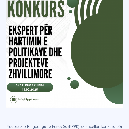
Federata e Pingpongut e Kosovës (FPPK) ka shpallur konkurs për