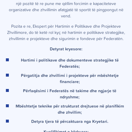
një pozitë të re pune me qëllim forcimin e kapaciteteve
organizative dhe zhvillimin afatgjatë të sportit të pingpongut në
vend.
Pozita e re, Ekspert për Hartimin e Politikave dhe Projekteve
Zhvillimore, do të ketë rol kyç në hartimin e politikave strategjike,
zhvillimin e projekteve dhe sigurimin e fondeve për Federatën.
Detyrat kryesore:
Hartimi i politikave dhe dokumenteve strategjike të
Federatës;
Përgatitja dhe zhvillimi i projekteve për mbështetje
financiare;
Përfaqësimi i Federatës në takime dhe ngjarje të
ndryshme;
Mbështetje teknike për strukturat drejtuese në planifikim
dhe zhvillim;
Detyra tjera të përcaktuara nga Kryetari.