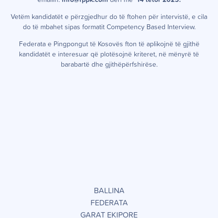
emailin:
info@fppk.com
deri më
14 tetor 2025.
Vetëm kandidatët e përzgjedhur do të ftohen për intervistë, e cila
do të mbahet sipas formatit Competency Based Interview.
Federata e Pingpongut të Kosovës fton të aplikojnë të gjithë
kandidatët e interesuar që plotësojnë kriteret, në mënyrë të
barabartë dhe gjithëpërfshirëse.
BALLINA
FEDERATA
GARAT EKIPORE