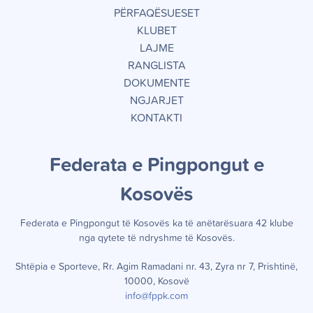
PËRFAQËSUESET
KLUBET
LAJME
RANGLISTA
DOKUMENTE
NGJARJET
KONTAKTI
Federata e Pingpongut e
Kosov
ë
s
Federata e Pingpongut të Kosov
ë
s ka t
ë
an
ë
tar
ë
suara 42 klube
nga qytete t
ë
ndryshme t
ë
Kosov
ë
s.
Shtëpia e Sporteve, Rr. Agim Ramadani nr. 43, Zyra nr 7, Prishtinë,
10000, Kosovë
info@fppk.com