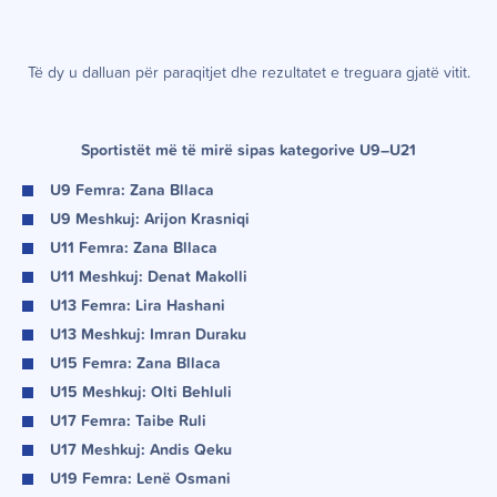
Të dy u dalluan për paraqitjet dhe rezultatet e treguara gjatë vitit.
Sportistët më të mirë sipas kategorive U9–U21
U9 Femra:
Zana Bllaca
U9 Meshkuj:
Arijon Krasniqi
U11 Femra:
Zana Bllaca
U11 Meshkuj:
Denat Makolli
U13 Femra:
Lira Hashani
U13 Meshkuj:
Imran Duraku
U15 Femra:
Zana Bllaca
U15 Meshkuj:
Olti Behluli
U17 Femra:
Taibe Ruli
U17 Meshkuj:
Andis Qeku
U19 Femra:
Lenë Osmani