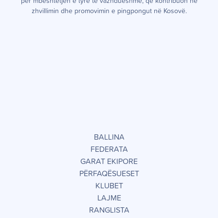
për mbështetjen e tyre të vazhdueshme, që kontribuon në
zhvillimin dhe promovimin e pingpongut në Kosovë.
BALLINA
FEDERATA
GARAT EKIPORE
PËRFAQËSUESET
KLUBET
LAJME
RANGLISTA