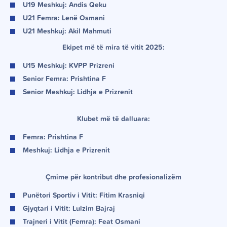
U19 Meshkuj:
Andis Qeku
U21 Femra:
Lenë Osmani
U21 Meshkuj:
Akil Mahmuti
Ekipet më të mira të vitit 2025:
U15 Meshkuj: KVPP Prizreni
Senior Femra: Prishtina F
Senior Meshkuj: Lidhja e Prizrenit
Klubet më të dalluara:
Femra: Prishtina F
Meshkuj: Lidhja e Prizrenit
Çmime për kontribut dhe profesionalizëm
Punëtori Sportiv i Vitit:
Fitim Krasniqi
Gjyqtari i Vitit:
Lulzim Bajraj
Trajneri i Vitit (Femra):
Feat Osmani