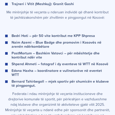
Trajneri i Vitit (Meshkuj):
Granit Gashi
Me mirënjohje të veçanta u nderuan individë që dhanë kontribut
të jashtëzakonshëm për zhvillimin e pingpongut në Kosovë:
Bedri Hoti – për 50 vite kontribut me KPP Shpresa
Naim Azemi – Blue Badge dhe promovim i Kosovës në
arenën ndërkombëtare
PostMortum – Bashkim Vatovci – për mbështetje dhe
kontribut ndër vite
Shpend Ahmeti – fotograf i dy eventeve të WTT në Kosovë
Edona Haxha – koordinatore e vullnetarëve në eventet
WTT
Bernard Tahirbegoll – mjek sportiv për shumicën e klubeve
të pingpongut.
Federata i ndau mirënjohje të veçanta institucioneve dhe
drejtorive komunale të sportit, për përkrahjen e vazhdueshme
ndaj klubeve dhe organizimit të aktiviteteve gjatë vitit 2025.
Mirënjohje të veçanta u ndanë edhe për sponsorët dhe partnerët,