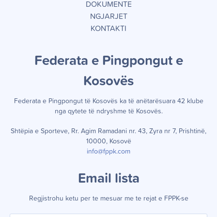
DOKUMENTE
NGJARJET
KONTAKTI
Federata e Pingpongut e
Kosov
ë
s
Federata e Pingpongut të Kosov
ë
s ka t
ë
an
ë
tar
ë
suara 42 klube
nga qytete t
ë
ndryshme t
ë
Kosov
ë
s.
Shtëpia e Sporteve, Rr. Agim Ramadani nr. 43, Zyra nr 7, Prishtinë,
10000, Kosovë
info@fppk.com
Email lista
Regjistrohu ketu per te mesuar me te rejat e FPPK-se