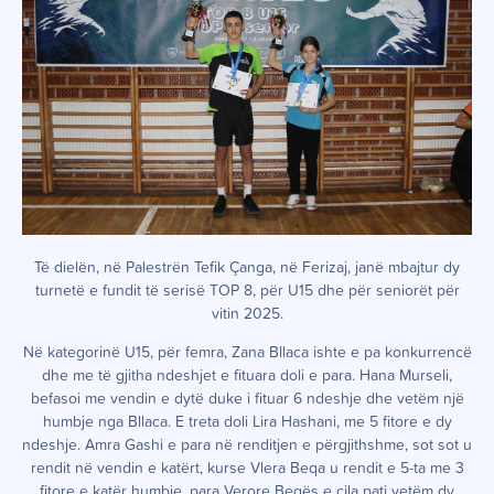
Të dielën, në Palestrën Tefik Çanga, në Ferizaj, janë mbajtur dy
turnetë e fundit të serisë TOP 8, për U15 dhe për seniorët për
vitin 2025.
Në kategorinë U15, për femra, Zana Bllaca ishte e pa konkurrencë
dhe me të gjitha ndeshjet e fituara doli e para. Hana Murseli,
befasoi me vendin e dytë duke i fituar 6 ndeshje dhe vetëm një
humbje nga Bllaca. E treta doli Lira Hashani, me 5 fitore e dy
ndeshje. Amra Gashi e para në renditjen e përgjithshme, sot sot u
rendit në vendin e katërt, kurse Vlera Beqa u rendit e 5-ta me 3
fitore e katër humbje, para Verore Beqës e cila pati vetëm dy