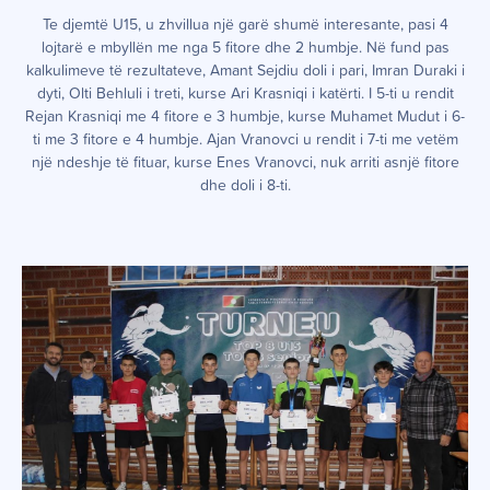
Te djemtë U15, u zhvillua një garë shumë interesante, pasi 4
lojtarë e mbyllën me nga 5 fitore dhe 2 humbje. Në fund pas
kalkulimeve të rezultateve, Amant Sejdiu doli i pari, Imran Duraki i
dyti, Olti Behluli i treti, kurse Ari Krasniqi i katërti. I 5-ti u rendit
Rejan Krasniqi me 4 fitore e 3 humbje, kurse Muhamet Mudut i 6-
ti me 3 fitore e 4 humbje. Ajan Vranovci u rendit i 7-ti me vetëm
një ndeshje të fituar, kurse Enes Vranovci, nuk arriti asnjë fitore
dhe doli i 8-ti.