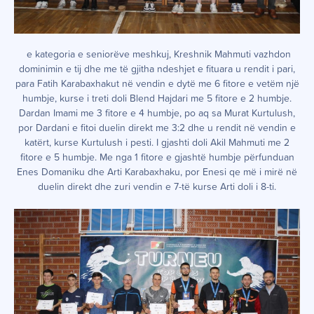
e kategoria e seniorëve meshkuj, Kreshnik Mahmuti vazhdon
dominimin e tij dhe me të gjitha ndeshjet e fituara u rendit i pari,
para Fatih Karabaxhakut në vendin e dytë me 6 fitore e vetëm një
humbje, kurse i treti doli Blend Hajdari me 5 fitore e 2 humbje.
Dardan Imami me 3 fitore e 4 humbje, po aq sa Murat Kurtulush,
por Dardani e fitoi duelin direkt me 3:2 dhe u rendit në vendin e
katërt, kurse Kurtulush i pesti. I gjashti doli Akil Mahmuti me 2
fitore e 5 humbje. Me nga 1 fitore e gjashtë humbje përfunduan
Enes Domaniku dhe Arti Karabaxhaku, por Enesi qe më i mirë në
duelin direkt dhe zuri vendin e 7-të kurse Arti doli i 8-ti.