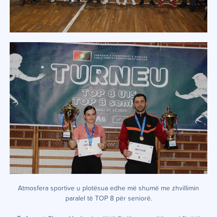
Atmosfera sportive u plotësua edhe më shumë me zhvillimin
paralel të TOP 8 për seniorë.