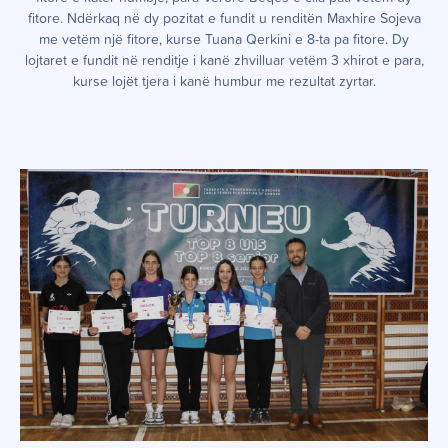
fitore. Ndërkaq në dy pozitat e fundit u renditën Maxhire Sojeva
me vetëm një fitore, kurse Tuana Qerkini e 8-ta pa fitore. Dy
lojtaret e fundit në renditje i kanë zhvilluar vetëm 3 xhirot e para,
kurse lojët tjera i kanë humbur me rezultat zyrtar.