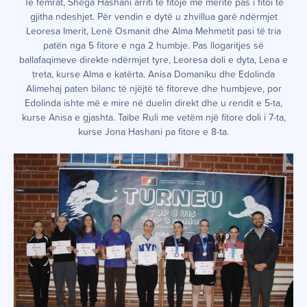
Te femrat, Shega Hashani arriti të fitojë me meritë pas i fitoi të
gjitha ndeshjet. Për vendin e dytë u zhvillua garë ndërmjet
Leoresa Imerit, Lenë Osmanit dhe Alma Mehmetit pasi të tria
patën nga 5 fitore e nga 2 humbje. Pas llogaritjes së
ballafaqimeve direkte ndërmjet tyre, Leoresa doli e dyta, Lena e
treta, kurse Alma e katërta. Anisa Domaniku dhe Edolinda
Alimehaj paten bilanc të njëjtë të fitoreve dhe humbjeve, por
Edolinda ishte më e mire në duelin direkt dhe u rendit e 5-ta,
kurse Anisa e gjashta. Taibe Ruli me vetëm një fitore doli i 7-ta,
kurse Jona Hashani pa fitore e 8-ta.