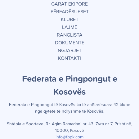
GARAT EKIPORE
PËRFAQËSUESET
KLUBET
LAJME
RANGLISTA
DOKUMENTE
NGJARJET
KONTAKTI
Federata e Pingpongut e
Kosov
ë
s
Federata e Pingpongut të Kosov
ë
s ka t
ë
an
ë
tar
ë
suara 42 klube
nga qytete t
ë
ndryshme t
ë
Kosov
ë
s.
Shtëpia e Sporteve, Rr. Agim Ramadani nr. 43, Zyra nr 7, Prishtinë,
10000, Kosovë
info@fppk.com