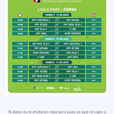
Të dielen do të zhvillohen ndeshjet e javës së dytë në Ligën e