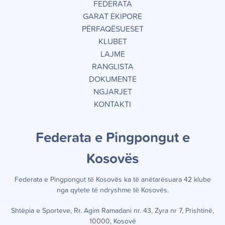
FEDERATA
GARAT EKIPORE
PËRFAQËSUESET
KLUBET
LAJME
RANGLISTA
DOKUMENTE
NGJARJET
KONTAKTI
Federata e Pingpongut e
Kosov
ë
s
Federata e Pingpongut të Kosov
ë
s ka t
ë
an
ë
tar
ë
suara 42 klube
nga qytete t
ë
ndryshme t
ë
Kosov
ë
s.
Shtëpia e Sporteve, Rr. Agim Ramadani nr. 43, Zyra nr 7, Prishtinë,
10000, Kosovë